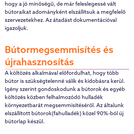
hogy a jó minőségű, de már feleslegessé vált
bútoraikat adományként elszállítsuk a megfelelő
szervezetekhez. Az átadást dokumentációval
igazoljuk.
Bútormegsemmisítés és
újrahasznosítás
A költözés alkalmával előfordulhat, hogy több
bútor is szükségtelenné válik és kidobásra kerül.
Igény szerint gondoskodunk a bútorok és egyéb
költözés közben felhalmozódó hulladék
környezetbarát megsemmisítéséről. Az általunk
elszállított bútorok(fahulladék) közel 90%-ból új
bútorlap készül.